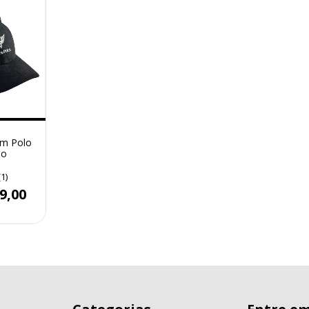
am Polo
ão
(1)
9,00