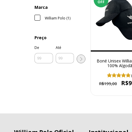
OFF
Marca
William Polo (1)
Preço
De
Até
Boné Unisex Willi
100% Algod
R$9
R$199,00