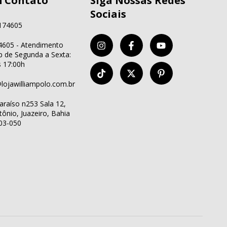
m Contato
Siga Nossas Redes
Sociais
174605
605 - Atendimento
 de Segunda a Sexta:
s 17:00h
lojawilliampolo.com.br
araíso n253 Sala 12,
ônio, Juazeiro, Bahia
03-050