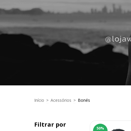
Início
>
Acessórios
>
Bonés
Filtrar por
50
%