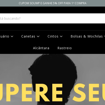
CUPOM SOUWP E GANHE 5% OFF PARA 1ª COMPRA
tuário
Canetas
Cintos
Bolsas & Mochilas
Alcântara
Rastreio