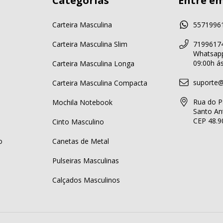
Categorias
Entre e
Carteira Masculina
5571996
Carteira Masculina Slim
71996174
Whatsapp
09:00h á
Carteira Masculina Longa
suporte@
Carteira Masculina Compacta
Rua do P
Mochila Notebook
Santo Ant
CEP 48.9
Cinto Masculino
o
Canetas de Metal
Pulseiras Masculinas
Calçados Masculinos