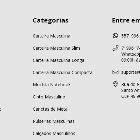
Categorias
Entre e
Carteira Masculina
5571996
Carteira Masculina Slim
71996174
Whatsapp
09:00h á
Carteira Masculina Longa
suporte@
Carteira Masculina Compacta
Rua do P
Mochila Notebook
Santo Ant
CEP 48.9
Cinto Masculino
o
Canetas de Metal
Pulseiras Masculinas
Calçados Masculinos