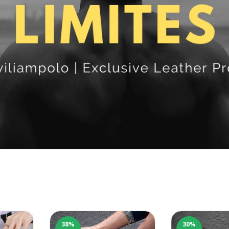
38
%
30
%