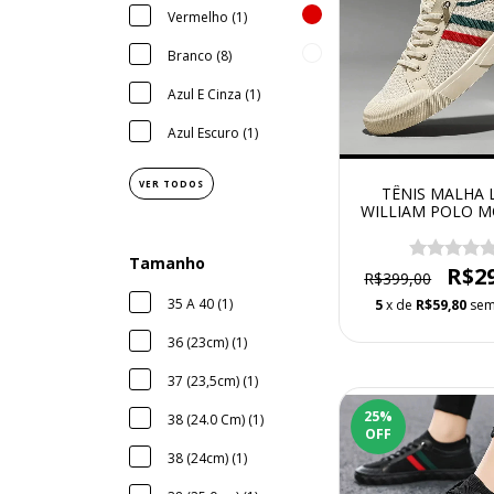
Vermelho (1)
Branco (8)
Azul E Cinza (1)
Azul Escuro (1)
VER TODOS
TÊNIS MALHA 
WILLIAM POLO 
FASHION ITA
RESPIRÁVE
Tamanho
R$2
R$399,00
35 A 40 (1)
5
x de
R$59,80
sem
36 (23cm) (1)
37 (23,5cm) (1)
25
%
38 (24.0 Cm) (1)
OFF
38 (24cm) (1)