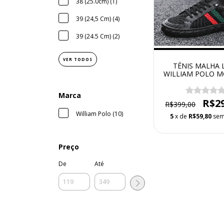
38 (25.0cm) (1)
39 (24,5 Cm) (4)
39 (24.5 Cm) (2)
VER TODOS
TÊNIS MALHA 
WILLIAM POLO 
FASHION JOK
RESPIRÁVE
Marca
R$2
R$399,00
William Polo (10)
5
x de
R$59,80
sem
Preço
De
Até