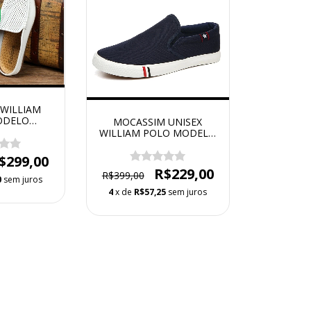
WILLIAM
ODELO
MOCASSIM UNISEX
VON
WILLIAM POLO MODELO
SKATE
$299,00
R$229,00
R$399,00
0
sem juros
4
x de
R$57,25
sem juros