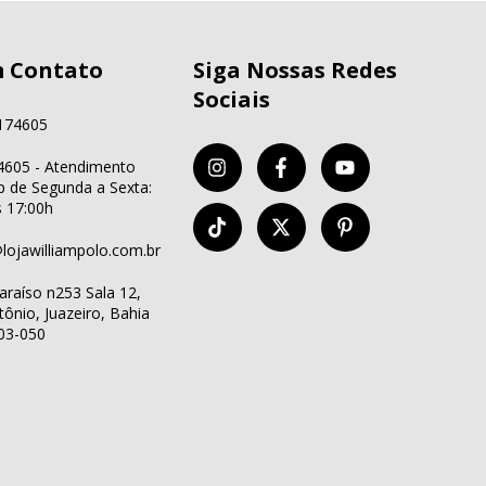
m Contato
Siga Nossas Redes
Sociais
174605
605 - Atendimento
 de Segunda a Sexta:
s 17:00h
lojawilliampolo.com.br
araíso n253 Sala 12,
ônio, Juazeiro, Bahia
03-050