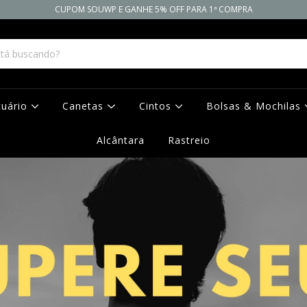
CUPOM SOUWP E GANHE 5% OFF PARA 1ª COMPRA
tuário
Canetas
Cintos
Bolsas & Mochilas
Alcântara
Rastreio