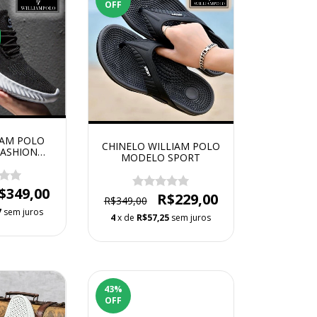
OFF
IAM POLO
CHINELO WILLIAM POLO
ASHION
MODELO SPORT
ND
$349,00
R$229,00
R$349,00
7
sem juros
4
x de
R$57,25
sem juros
43
%
OFF