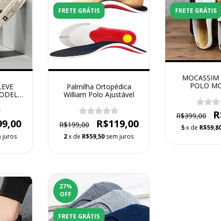
FRETE GRÁTIS
FRETE GRÁTIS
MOCASSIM 
POLO M
LEVE
Palmilha Ortopédica
VUSU
MODELO
William Polo Ajustável
LY
L
R
R$399,00
99,00
R$119,00
R$199,00
5
x de
R$59,8
 juros
2
x de
R$59,50
sem juros
27
%
OFF
FRETE GRÁTIS