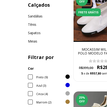
OFF
Calçados
FRETE GRÁTIS
Sandálias
Tênis
Sapatos
Meias
MOCASSIM WIL
POLO MODELO F
Filtrar por
POLO
R$2
R$399,00
Cor
5
x de
R$57,80
sem
Preto (9)
Azul (3)
Cinza (4)
25
%
OFF
Marrom (2)