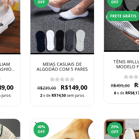
OFF
OFF
FRETE GRÁTIS
TÊNIS WILL
LIAM
MEIAS CASUAIS DE
MODELO F
ASHION
ALGODÃO COM 5 PARES
BRA
R
R$499,00
89,00
R$149,00
R$239,00
6
x de
R$58,1
 juros
2
x de
R$74,50
sem juros
40
%
25
%
OFF
OFF