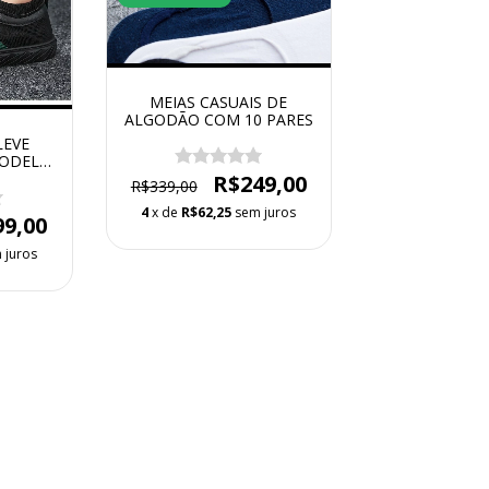
MEIAS CASUAIS DE
ALGODÃO COM 10 PARES
LEVE
MODELO
ER
R$249,00
R$339,00
L
4
x de
R$62,25
sem juros
99,00
 juros