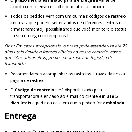
O
prazo médio
estimado
para a entrega irá variar de
acordo com o envio escolhido no ato da compra.
Todos os pedidos vêm com um ou mais códigos de rastreio
(uma vez que podem ser enviados de diferentes centros de
armazenamento), possibilitando que você monitore o status
da sua entrega em tempo real.
Obs.: Em casos excepcionais, o prazo pode estender-se até 25
dias úteis devido a fatores alheios ao nosso controle, como
questões aduaneiras, greves ou atrasos na logística de
transporte.
Recomendamos acompanhar os rastreios através da
nossa
página de rastreio
O
Código de rastreio
será disponibilizado pela
transportadora e enviado ao e-mail do cliente
em até
5
dias úteis
a partir da data em que o pedido for
embalado.
Entrega
Feita pelos Correios na grande maioria dos casos