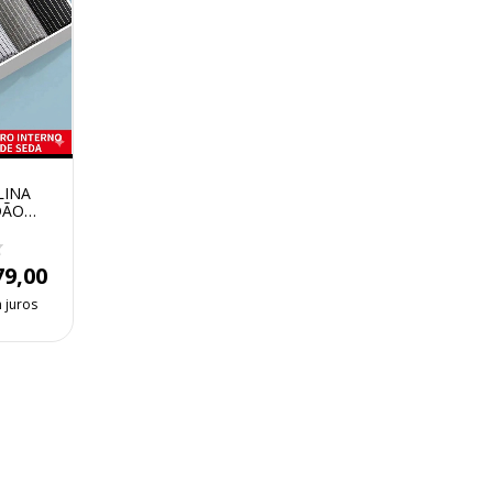
LINA
DÃO
- KIT
DES
79,00
 juros