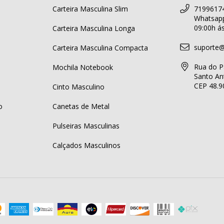
Carteira Masculina Slim
71996174
Whatsapp
09:00h á
Carteira Masculina Longa
suporte@
Carteira Masculina Compacta
Rua do P
Mochila Notebook
Santo Ant
CEP 48.9
Cinto Masculino
o
Canetas de Metal
Pulseiras Masculinas
Calçados Masculinos