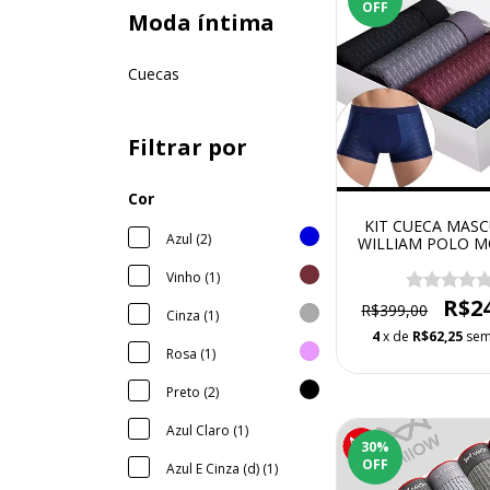
OFF
Moda íntima
Cuecas
Filtrar por
Cor
KIT CUECA MASC
Azul (2)
WILLIAM POLO 
SKY HERO
Vinho (1)
R$2
R$399,00
Cinza (1)
4
x de
R$62,25
sem
Rosa (1)
Preto (2)
Azul Claro (1)
30
%
OFF
Azul E Cinza (d) (1)