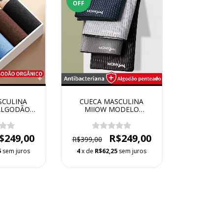
OFF
SCULINA
CUECA MASCULINA
ALGODÃO
MIIOW MODELO
 MODELO
FOSTFLOW - KIT COM 4
KIT COM 4
UNIDADES
DES
$249,00
R$249,00
R$399,00
5
sem juros
4
x de
R$62,25
sem juros