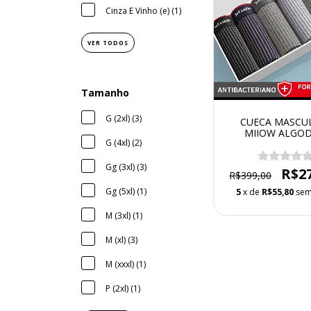
Cinza E Vinho (e) (1)
VER TODOS
Tamanho
G (2xl) (3)
CUECA MASCU
MIIOW ALGO
G (4xl) (2)
MODELO UNDER 
COM 6 UNIDA
Gg (3xl) (3)
R$2
R$399,00
Gg (5xl) (1)
5
x de
R$55,80
sem
M (3xl) (1)
M (xl) (3)
M (xxxl) (1)
P (2xl) (1)