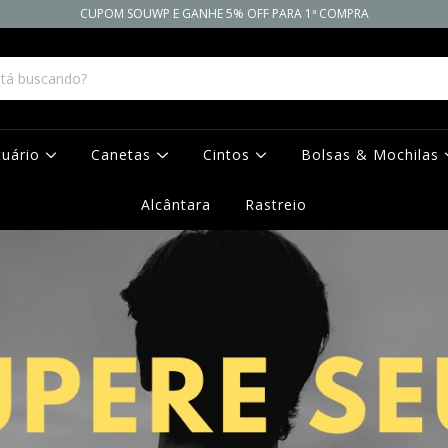
CUPOM SOUWP E GANHE 5% OFF PARA 1ª COMPRA
tuário
Canetas
Cintos
Bolsas & Mochilas
Alcântara
Rastreio