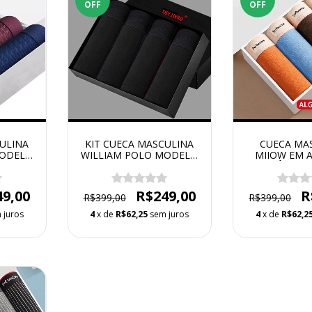
OFF
OFF
ULINA
KIT CUECA MASCULINA
CUECA MA
MODELO
WILLIAM POLO MODELO
MIIOW EM 
SKY HERO BOXER
ORGÂNICO
FEATHER - 
UNIDA
49,00
R$249,00
R
R$399,00
R$399,00
 juros
4
x de
R$62,25
sem juros
4
x de
R$62,2