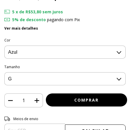
5
x de
R$53,80
sem juros
5% de desconto
pagando com Pix
Ver mais detalhes
Cor
Tamanho
Entregas para o CEP:
ALTERAR CEP
Meios de envio