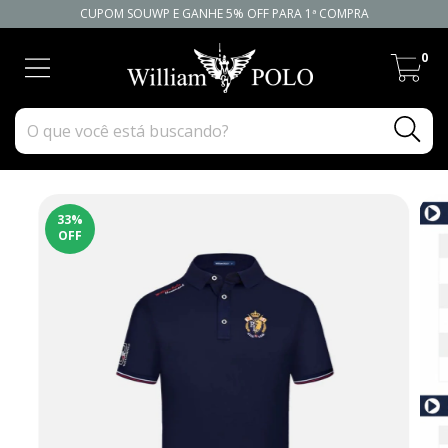
CUPOM SOUWP E GANHE 5% OFF PARA 1ª COMPRA
0
33
%
OFF