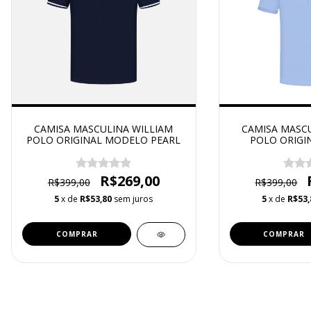
CAMISA MASCULINA WILLIAM
CAMISA MASCU
POLO ORIGINAL MODELO PEARL
POLO ORIGI
AESTH
R$269,00
R$399,00
R$399,00
5
x de
R$53,80
sem juros
5
x de
R$53,
COMPRAR
COMPRAR