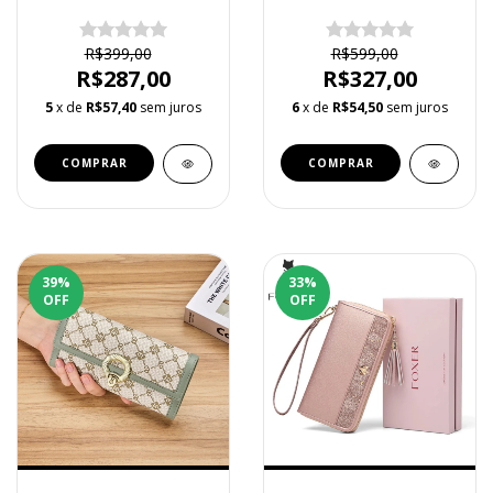
POLO MODELO LILY
ORIGINAL EM COURO
MODELO SWEET
R$399,00
R$599,00
R$287,00
R$327,00
5
x de
R$57,40
sem juros
6
x de
R$54,50
sem juros
COMPRAR
COMPRAR
39
%
33
%
OFF
OFF