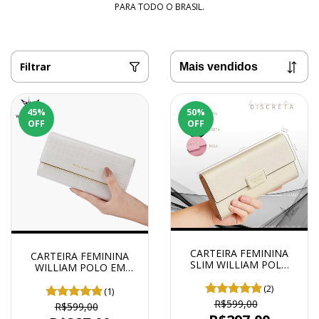
PARA TODO O BRASIL.
Filtrar
45
%
50
%
OFF
OFF
CARTEIRA FEMININA
CARTEIRA FEMININA
SLIM WILLIAM POLO
WILLIAM POLO EM
ORIGINAL EM COURO
COURO MODELO
MODELO REFINEMENT
(2)
QUEEN
(1)
R$599,00
R$599,00