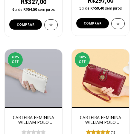
R$297,00
R$327,00
5
x de
R$59,40
sem juros
6
x de
R$54,50
sem juros
COMPRAR
COMPRAR
40
%
34
%
OFF
OFF
CARTEIRA FEMININA
CARTEIRA FEMININA
WILLIAM POLO
WILLIAM POLO
MODELO GOLDEN
MODELO LONG
ZÍPER
BEAUTY
(1)